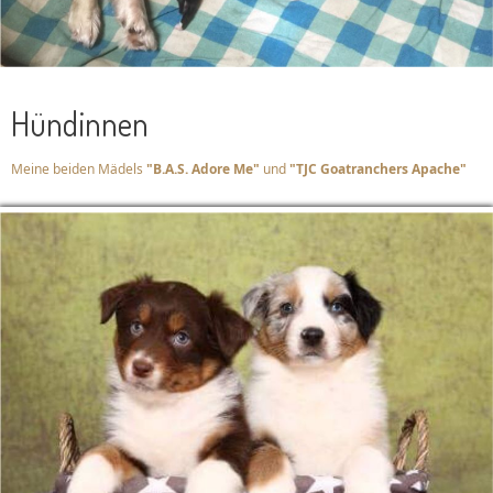
Hündinnen
Meine beiden Mädels
"B.A.S. Adore Me"
und
"TJC Goatranchers Apache"