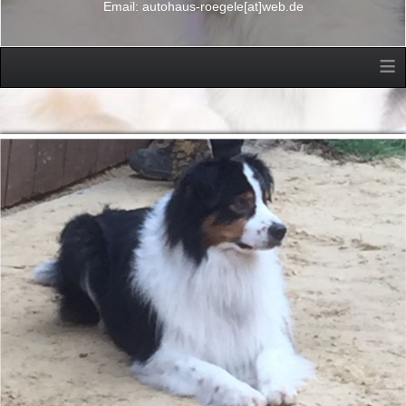
Email: autohaus-roegele[at]web.de
≡